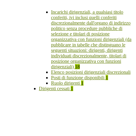
Incarichi dirigenziali, a qualsiasi titolo
conferiti, ivi inclusi quelli conferiti
discrezionalmente dall'organo di indirizzo
politico senza procedure pubbliche di
selezione e titolari di posizione
organizzativa con funzioni dirigenziali (da
pubblicare in tabelle che distinguano le
seguenti situazioni: dirigenti, dirigenti
individuati discrezionalmente, titolari di
posizione organizzativa con funzioni
dirigenziali)
18
Elenco posizioni dirigenziali discrezionali
Posti di funzione disponibili
1
Ruolo dirigenti
1
Dirigenti cessati
1