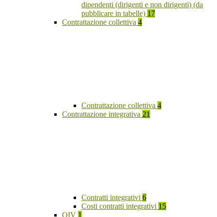
dipendenti (dirigenti e non dirigenti) (da
pubblicare in tabelle)
17
Contrattazione collettiva
4
Contrattazione collettiva
4
Contrattazione integrativa
21
Contratti integrativi
6
Costi contratti integrativi
15
OIV
1