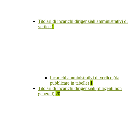
Titolari di incarichi dirigenziali amministrativi di
vertice
1
Incarichi amministrativi di vertice (da
pubblicare in tabelle)
1
Titolari di incarichi dirigenziali (dirigenti non
generali)
20