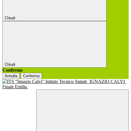
Chiudi
Chiudi
Conferma
Annulla
Conferma
Istituto Tecnico Statale
IGNAZIO CALVI
Finale Emilia