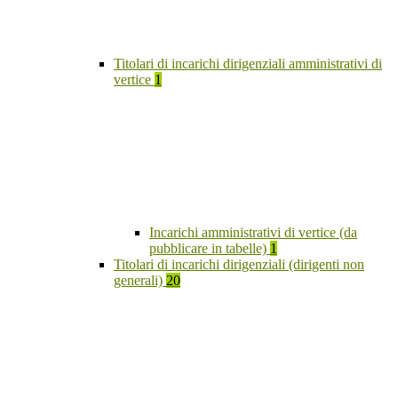
Titolari di incarichi dirigenziali amministrativi di
vertice
1
Incarichi amministrativi di vertice (da
pubblicare in tabelle)
1
Titolari di incarichi dirigenziali (dirigenti non
generali)
20