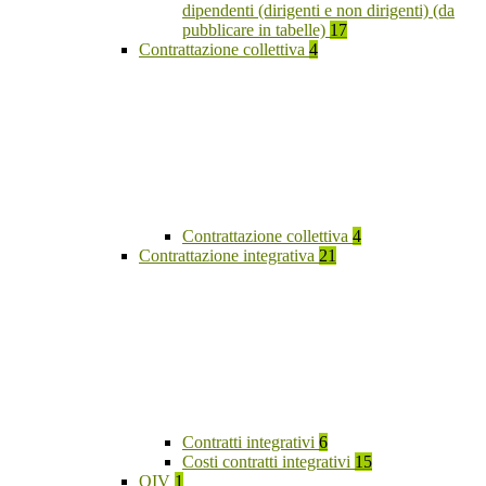
dipendenti (dirigenti e non dirigenti) (da
pubblicare in tabelle)
17
Contrattazione collettiva
4
Contrattazione collettiva
4
Contrattazione integrativa
21
Contratti integrativi
6
Costi contratti integrativi
15
OIV
1