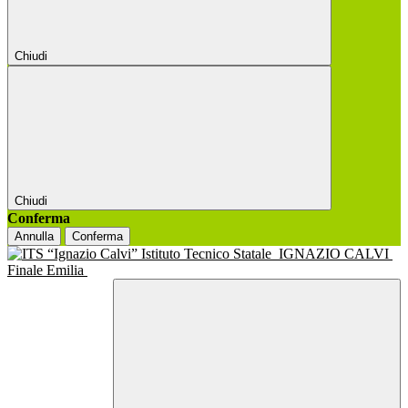
Chiudi
Chiudi
Conferma
Annulla
Conferma
Istituto Tecnico Statale
IGNAZIO CALVI
Finale Emilia