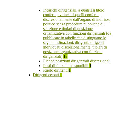
Incarichi dirigenziali, a qualsiasi titolo
conferiti, ivi inclusi quelli conferiti
discrezionalmente dall'organo di indirizzo
politico senza procedure pubbliche di
selezione e titolari di posizione
organizzativa con funzioni dirigenziali (da
pubblicare in tabelle che distinguano le
seguenti situazioni: dirigenti, dirigenti
individuati discrezionalmente, titolari di
posizione organizzativa con funzioni
dirigenziali)
18
Elenco posizioni dirigenziali discrezionali
Posti di funzione disponibili
1
Ruolo dirigenti
1
Dirigenti cessati
1