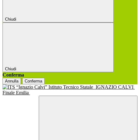
Chiudi
Chiudi
Conferma
Annulla
Conferma
Istituto Tecnico Statale
IGNAZIO CALVI
Finale Emilia