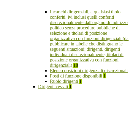
Incarichi dirigenziali, a qualsiasi titolo
conferiti, ivi inclusi quelli conferiti
discrezionalmente dall'organo di indirizzo
politico senza procedure pubbliche di
selezione e titolari di posizione
organizzativa con funzioni dirigenziali (da
pubblicare in tabelle che distinguano le
seguenti situazioni: dirigenti, dirigenti
individuati discrezionalmente, titolari di
posizione organizzativa con funzioni
dirigenziali)
18
Elenco posizioni dirigenziali discrezionali
Posti di funzione disponibili
1
Ruolo dirigenti
1
Dirigenti cessati
1