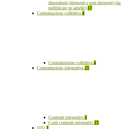
dipendenti (dirigenti e non dirigenti) (da
pubblicare in tabelle)
17
Contrattazione collettiva
4
Contrattazione collettiva
4
Contrattazione integrativa
21
Contratti integrativi
6
Costi contratti integrativi
15
OIV
1