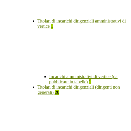
Titolari di incarichi dirigenziali amministrativi di
vertice
1
Incarichi amministrativi di vertice (da
pubblicare in tabelle)
1
Titolari di incarichi dirigenziali (dirigenti non
generali)
20