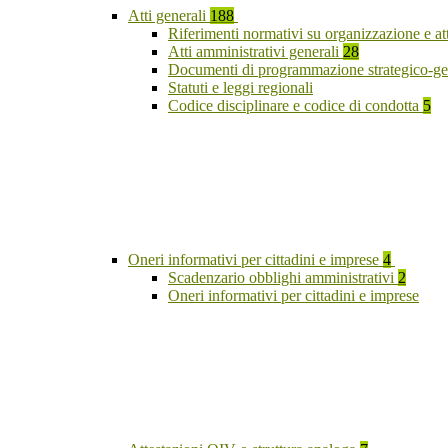
Atti generali
188
Riferimenti normativi su organizzazione e at
Atti amministrativi generali
28
Documenti di programmazione strategico-ge
Statuti e leggi regionali
Codice disciplinare e codice di condotta
5
Oneri informativi per cittadini e imprese
4
Scadenzario obblighi amministrativi
2
Oneri informativi per cittadini e imprese