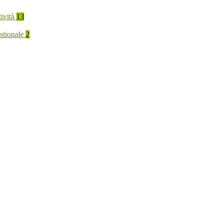
tività
13
stionale
2