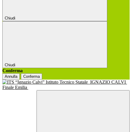
Chiudi
Chiudi
Conferma
Annulla
Conferma
Istituto Tecnico Statale
IGNAZIO CALVI
Finale Emilia