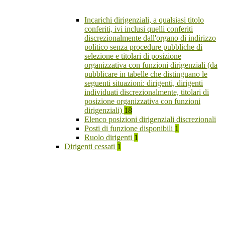
Incarichi dirigenziali, a qualsiasi titolo
conferiti, ivi inclusi quelli conferiti
discrezionalmente dall'organo di indirizzo
politico senza procedure pubbliche di
selezione e titolari di posizione
organizzativa con funzioni dirigenziali (da
pubblicare in tabelle che distinguano le
seguenti situazioni: dirigenti, dirigenti
individuati discrezionalmente, titolari di
posizione organizzativa con funzioni
dirigenziali)
18
Elenco posizioni dirigenziali discrezionali
Posti di funzione disponibili
1
Ruolo dirigenti
1
Dirigenti cessati
1