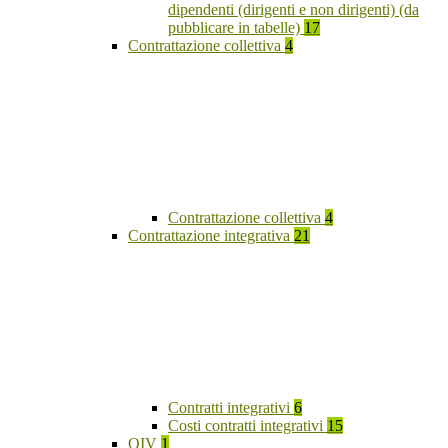
dipendenti (dirigenti e non dirigenti) (da
pubblicare in tabelle)
17
Contrattazione collettiva
4
Contrattazione collettiva
4
Contrattazione integrativa
21
Contratti integrativi
6
Costi contratti integrativi
15
OIV
1