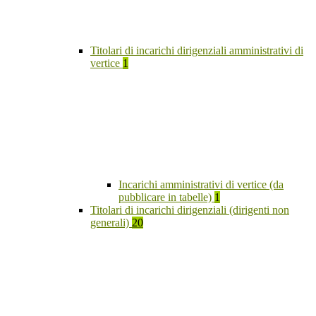
Titolari di incarichi dirigenziali amministrativi di
vertice
1
Incarichi amministrativi di vertice (da
pubblicare in tabelle)
1
Titolari di incarichi dirigenziali (dirigenti non
generali)
20