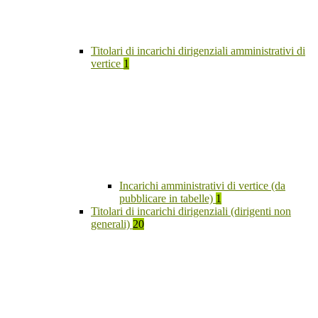
Titolari di incarichi dirigenziali amministrativi di
vertice
1
Incarichi amministrativi di vertice (da
pubblicare in tabelle)
1
Titolari di incarichi dirigenziali (dirigenti non
generali)
20