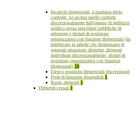
Incarichi dirigenziali, a qualsiasi titolo
conferiti, ivi inclusi quelli conferiti
discrezionalmente dall'organo di indirizzo
politico senza procedure pubbliche di
selezione e titolari di posizione
organizzativa con funzioni dirigenziali (da
pubblicare in tabelle che distinguano le
seguenti situazioni: dirigenti, dirigenti
individuati discrezionalmente, titolari di
posizione organizzativa con funzioni
dirigenziali)
18
Elenco posizioni dirigenziali discrezionali
Posti di funzione disponibili
1
Ruolo dirigenti
1
Dirigenti cessati
1