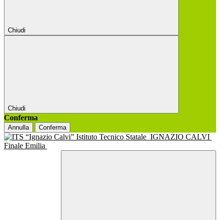
Chiudi
Chiudi
Conferma
Annulla
Conferma
Istituto Tecnico Statale
IGNAZIO CALVI
Finale Emilia