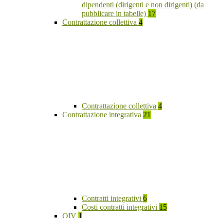
dipendenti (dirigenti e non dirigenti) (da
pubblicare in tabelle)
17
Contrattazione collettiva
4
Contrattazione collettiva
4
Contrattazione integrativa
21
Contratti integrativi
6
Costi contratti integrativi
15
OIV
1