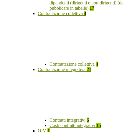
dipendenti (dirigenti e non dirigenti) (da
pubblicare in tabelle)
17
Contrattazione collettiva
4
Contrattazione collettiva
4
Contrattazione integrativa
21
Contratti integrativi
6
Costi contratti integrativi
15
OIV
1