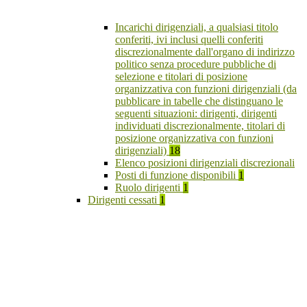
Incarichi dirigenziali, a qualsiasi titolo
conferiti, ivi inclusi quelli conferiti
discrezionalmente dall'organo di indirizzo
politico senza procedure pubbliche di
selezione e titolari di posizione
organizzativa con funzioni dirigenziali (da
pubblicare in tabelle che distinguano le
seguenti situazioni: dirigenti, dirigenti
individuati discrezionalmente, titolari di
posizione organizzativa con funzioni
dirigenziali)
18
Elenco posizioni dirigenziali discrezionali
Posti di funzione disponibili
1
Ruolo dirigenti
1
Dirigenti cessati
1