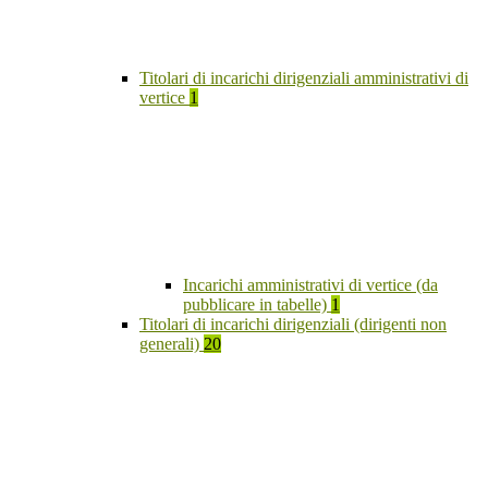
Titolari di incarichi dirigenziali amministrativi di
vertice
1
Incarichi amministrativi di vertice (da
pubblicare in tabelle)
1
Titolari di incarichi dirigenziali (dirigenti non
generali)
20