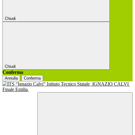
Chiudi
Chiudi
Conferma
Annulla
Conferma
Istituto Tecnico Statale
IGNAZIO CALVI
Finale Emilia