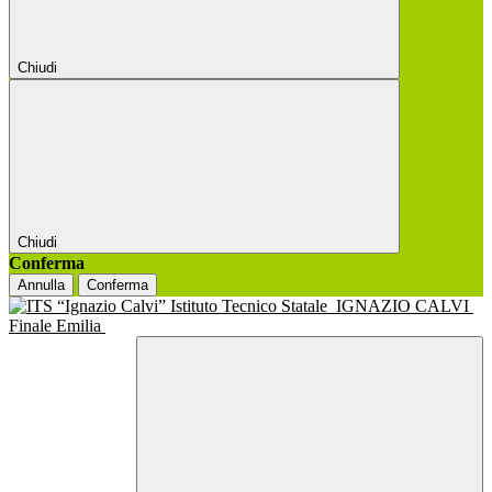
Chiudi
Chiudi
Conferma
Annulla
Conferma
Istituto Tecnico Statale
IGNAZIO CALVI
Finale Emilia