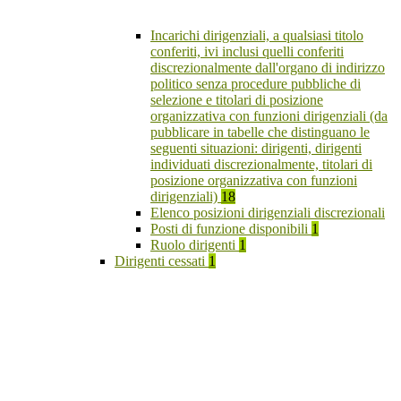
Incarichi dirigenziali, a qualsiasi titolo
conferiti, ivi inclusi quelli conferiti
discrezionalmente dall'organo di indirizzo
politico senza procedure pubbliche di
selezione e titolari di posizione
organizzativa con funzioni dirigenziali (da
pubblicare in tabelle che distinguano le
seguenti situazioni: dirigenti, dirigenti
individuati discrezionalmente, titolari di
posizione organizzativa con funzioni
dirigenziali)
18
Elenco posizioni dirigenziali discrezionali
Posti di funzione disponibili
1
Ruolo dirigenti
1
Dirigenti cessati
1