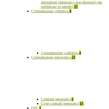
dipendenti (dirigenti e non dirigenti) (da
pubblicare in tabelle)
17
Contrattazione collettiva
4
Contrattazione collettiva
4
Contrattazione integrativa
21
Contratti integrativi
6
Costi contratti integrativi
15
OIV
1