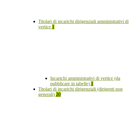
Titolari di incarichi dirigenziali amministrativi di
vertice
1
Incarichi amministrativi di vertice (da
pubblicare in tabelle)
1
Titolari di incarichi dirigenziali (dirigenti non
generali)
20