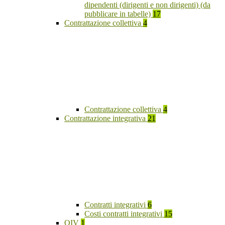
dipendenti (dirigenti e non dirigenti) (da
pubblicare in tabelle)
17
Contrattazione collettiva
4
Contrattazione collettiva
4
Contrattazione integrativa
21
Contratti integrativi
6
Costi contratti integrativi
15
OIV
1