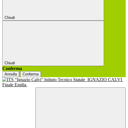
Chiudi
Chiudi
Conferma
Annulla
Conferma
Istituto Tecnico Statale
IGNAZIO CALVI
Finale Emilia