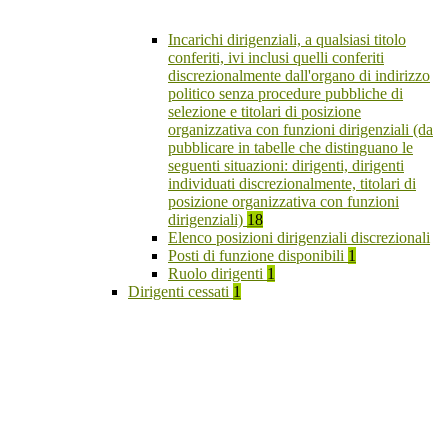
Incarichi dirigenziali, a qualsiasi titolo
conferiti, ivi inclusi quelli conferiti
discrezionalmente dall'organo di indirizzo
politico senza procedure pubbliche di
selezione e titolari di posizione
organizzativa con funzioni dirigenziali (da
pubblicare in tabelle che distinguano le
seguenti situazioni: dirigenti, dirigenti
individuati discrezionalmente, titolari di
posizione organizzativa con funzioni
dirigenziali)
18
Elenco posizioni dirigenziali discrezionali
Posti di funzione disponibili
1
Ruolo dirigenti
1
Dirigenti cessati
1