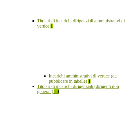
Titolari di incarichi dirigenziali amministrativi di
vertice
1
Incarichi amministrativi di vertice (da
pubblicare in tabelle)
1
Titolari di incarichi dirigenziali (dirigenti non
generali)
20