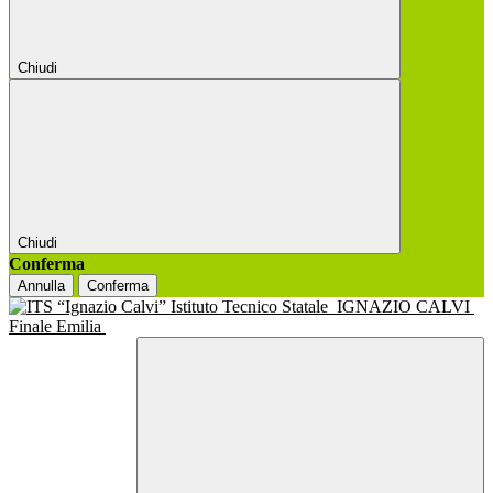
Chiudi
Chiudi
Conferma
Annulla
Conferma
Istituto Tecnico Statale
IGNAZIO CALVI
Finale Emilia