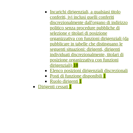
Incarichi dirigenziali, a qualsiasi titolo
conferiti, ivi inclusi quelli conferiti
discrezionalmente dall'organo di indirizzo
politico senza procedure pubbliche di
selezione e titolari di posizione
organizzativa con funzioni dirigenziali (da
pubblicare in tabelle che distinguano le
seguenti situazioni: dirigenti, dirigenti
individuati discrezionalmente, titolari di
posizione organizzativa con funzioni
dirigenziali)
18
Elenco posizioni dirigenziali discrezionali
Posti di funzione disponibili
1
Ruolo dirigenti
1
Dirigenti cessati
1