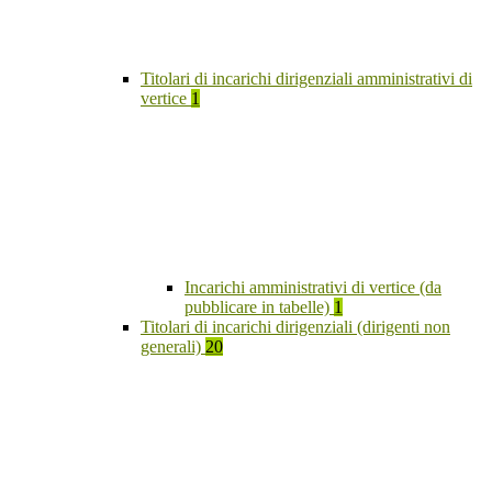
Titolari di incarichi dirigenziali amministrativi di
vertice
1
Incarichi amministrativi di vertice (da
pubblicare in tabelle)
1
Titolari di incarichi dirigenziali (dirigenti non
generali)
20