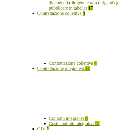
dipendenti (dirigenti e non dirigenti) (da
pubblicare in tabelle)
17
Contrattazione collettiva
4
Contrattazione collettiva
4
Contrattazione integrativa
21
Contratti integrativi
6
Costi contratti integrativi
15
OIV
1