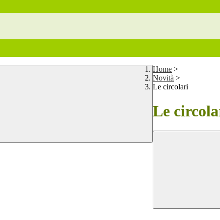
Home
>
Novità
>
Le circolari
Le circola