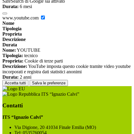
SafeSearch di Google sia attivato
Durata:
6 mesi
www.youtube.com
Nome
Tipologia
Proprieta
Descrizione
Durata
Nome:
YOUTUBE
Tipologia:
tecnico
Proprieta:
Cookie di terze parti
Descrizione:
YouTube imposta questo cookie tramite video youtube
incorporati e registra dati statistici anonimi
Durata:
2 anni
Accetta tutti
Salva le preferenze
ITS “Ignazio Calvi”
Contatti
ITS “Ignazio Calvi”
Via Digione, 20 41034 Finale Emilia (MO)
Tel:
0535760054