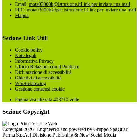
Email:
mota03000b@istruzione.it
Link per inviare una mail
PEC:
mota03000b@pec.istruzione.it
Link per inviare una mail
Mappa
Sezione Link Utili
Cookie policy
Note legali
Informativa Privacy
Ufficio Relazioni con il Pubblico
Dichiarazione di accessibilità
Obiettivi di accessibilità
Whistleblowing
Gestione consensi cookie
Pagina visualizzata
403710
volte
Sezione Copyright
Copyright 2026 | Engineered and powered by Gruppo Spaggiari
Parma S.p.A. | Divisione Publishing & New Social Media