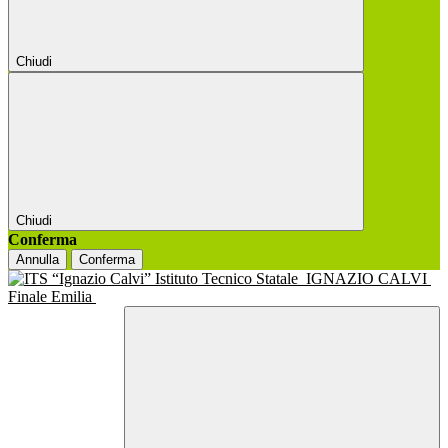
Chiudi
Chiudi
Conferma
Annulla
Conferma
Istituto Tecnico Statale
IGNAZIO CALVI
Finale Emilia