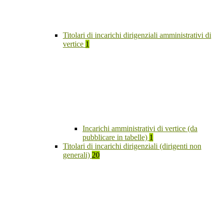
Titolari di incarichi dirigenziali amministrativi di
vertice
1
Incarichi amministrativi di vertice (da
pubblicare in tabelle)
1
Titolari di incarichi dirigenziali (dirigenti non
generali)
20