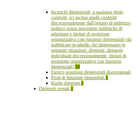
Incarichi dirigenziali, a qualsiasi titolo
conferiti, ivi inclusi quelli conferiti
discrezionalmente dall'organo di indirizzo
politico senza procedure pubbliche di
selezione e titolari di posizione
organizzativa con funzioni dirigenziali (da
pubblicare in tabelle che distinguano le
seguenti situazioni: dirigenti, dirigenti
individuati discrezionalmente, titolari di
posizione organizzativa con funzioni
dirigenziali)
18
Elenco posizioni dirigenziali discrezionali
Posti di funzione disponibili
1
Ruolo dirigenti
1
Dirigenti cessati
1