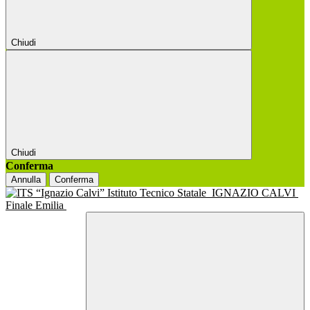
Chiudi
Chiudi
Conferma
Annulla
Conferma
Istituto Tecnico Statale
IGNAZIO CALVI
Finale Emilia