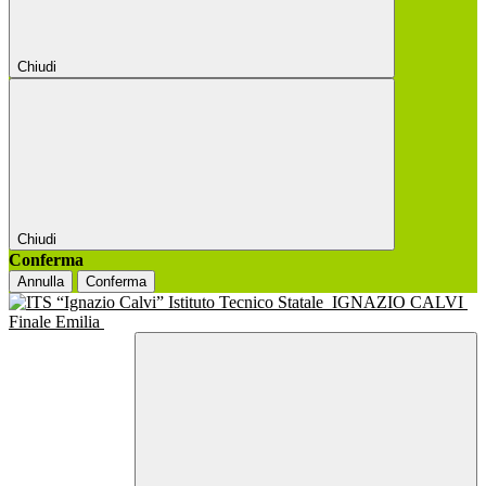
Chiudi
Chiudi
Conferma
Annulla
Conferma
Istituto Tecnico Statale
IGNAZIO CALVI
Finale Emilia