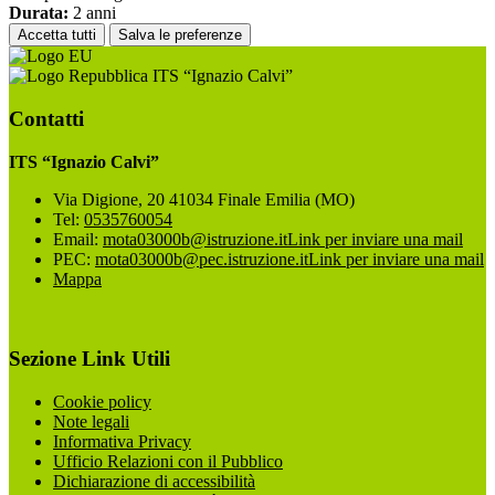
Durata:
2 anni
Accetta tutti
Salva le preferenze
ITS “Ignazio Calvi”
Contatti
ITS “Ignazio Calvi”
Via Digione, 20 41034 Finale Emilia (MO)
Tel:
0535760054
Email:
mota03000b@istruzione.it
Link per inviare una mail
PEC:
mota03000b@pec.istruzione.it
Link per inviare una mail
Mappa
Sezione Link Utili
Cookie policy
Note legali
Informativa Privacy
Ufficio Relazioni con il Pubblico
Dichiarazione di accessibilità