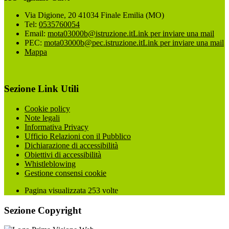
Via Digione, 20 41034 Finale Emilia (MO)
Tel:
0535760054
Email:
mota03000b@istruzione.it
Link per inviare una mail
PEC:
mota03000b@pec.istruzione.it
Link per inviare una mail
Mappa
Sezione Link Utili
Cookie policy
Note legali
Informativa Privacy
Ufficio Relazioni con il Pubblico
Dichiarazione di accessibilità
Obiettivi di accessibilità
Whistleblowing
Gestione consensi cookie
Pagina visualizzata
253
volte
Sezione Copyright