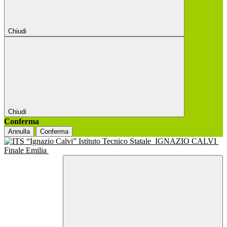
Chiudi
Chiudi
Conferma
Annulla
Conferma
Istituto Tecnico Statale
IGNAZIO CALVI
Finale Emilia