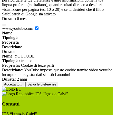
per ricordare le tue preferenze e altre informazioni, come la tua
lingua preferita (es. italiano), quanti risultati di ricerca desideri
visualizzare per pagina (es. 10 o 20) e se tu desideri che il filtro
SafeSearch di Google sia attivato
Durata:
6 mesi
www.youtube.com
Nome
Tipologia
Proprieta
Descrizione
Durata
Nome:
YOUTUBE
Tipologia:
tecnico
Proprieta:
Cookie di terze parti
Descrizione:
YouTube imposta questo cookie tramite video youtube
incorporati e registra dati statistici anonimi
Durata:
2 anni
Accetta tutti
Salva le preferenze
ITS “Ignazio Calvi”
Contatti
ITS “Ignazio Calvi”