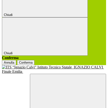
Chiudi
Chiudi
Conferma
Annulla
Conferma
Istituto Tecnico Statale
IGNAZIO CALVI
Finale Emilia