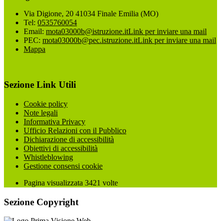
Via Digione, 20 41034 Finale Emilia (MO)
Tel:
0535760054
Email:
mota03000b@istruzione.it
Link per inviare una mail
PEC:
mota03000b@pec.istruzione.it
Link per inviare una mail
Mappa
Sezione Link Utili
Cookie policy
Note legali
Informativa Privacy
Ufficio Relazioni con il Pubblico
Dichiarazione di accessibilità
Obiettivi di accessibilità
Whistleblowing
Gestione consensi cookie
Pagina visualizzata
3421
volte
Sezione Copyright