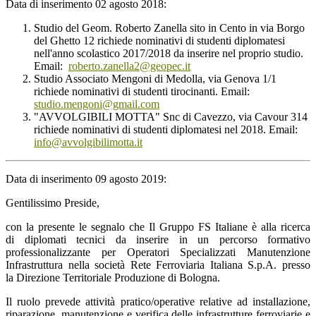
Data di inserimento 02 agosto 2018:
Studio del Geom. Roberto Zanella sito in Cento in via Borgo
del Ghetto 12 richiede nominativi di studenti diplomatesi
nell'anno scolastico 2017/2018 da inserire nel proprio studio.
Email:
roberto.zanella2@geopec.it
Studio Associato Mengoni di Medolla, via Genova 1/1
richiede nominativi di studenti tirocinanti. Email:
studio.mengoni@gmail.com
"AVVOLGIBILI MOTTA" Snc di Cavezzo, via Cavour 314
richiede nominativi di studenti diplomatesi nel 2018. Email:
info@avvolgibilimotta.it
Data di inserimento 09 agosto 2019:
Gentilissimo Preside,
con la presente le segnalo che Il Gruppo FS Italiane è alla ricerca
di diplomati tecnici da inserire in un percorso formativo
professionalizzante per Operatori Specializzati Manutenzione
Infrastruttura nella società Rete Ferroviaria Italiana S.p.A. presso
la Direzione Territoriale Produzione di Bologna.
Il ruolo prevede attività pratico/operative relative ad installazione,
riparazione, manutenzione e verifica delle infrastrutture ferroviarie e