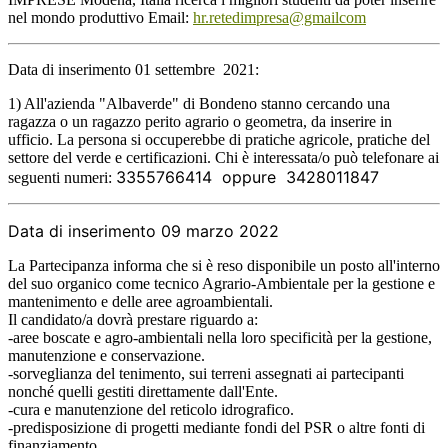
nel mondo produttivo Email:
hr.retedimpresa@gmailcom
Data di inserimento 01 settembre 2021:
1)
All'azienda "Albaverde" di Bondeno stanno cercando una
ragazza o un ragazzo perito agrario o geometra, da inserire in
ufficio. La persona si occuperebbe di pratiche agricole, pratiche del
settore del verde e certificazioni. Chi è interessata/o può telefonare ai
3355766414 oppure
3428011847
seguenti numeri:
Data di inserimento 09 marzo 2022
La Partecipanza informa che si è reso disponibile un posto all'interno
del suo organico come tecnico Agrario-Ambientale per la gestione e
mantenimento e delle aree agroambientali.
Il candidato/a dovrà prestare riguardo a:
-aree boscate e agro-ambientali nella loro specificità per la gestione,
manutenzione e conservazione.
-sorveglianza del tenimento, sui terreni assegnati ai partecipanti
nonché quelli gestiti direttamente dall'Ente.
-cura e manutenzione del reticolo idrografico.
-predisposizione di progetti mediante fondi del PSR o altre fonti di
finanziamento.