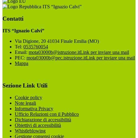
ITS “Ignazio Calvi”
Contatti
ITS “Ignazio Calvi”
Via Digione, 20 41034 Finale Emilia (MO)
Tel:
0535760054
Email:
mota03000b@istruzione.it
Link per inviare una mail
PEC:
mota03000b@pec.istruzione.it
Link per inviare una mail
Mappa
Sezione Link Utili
Cookie policy
Note legali
Informativa Privacy
Ufficio Relazioni con il Pubblico
Dichiarazione di accessibilità
Obiettivi di accessibilità
Whistleblowing
Gestione consensi cookie