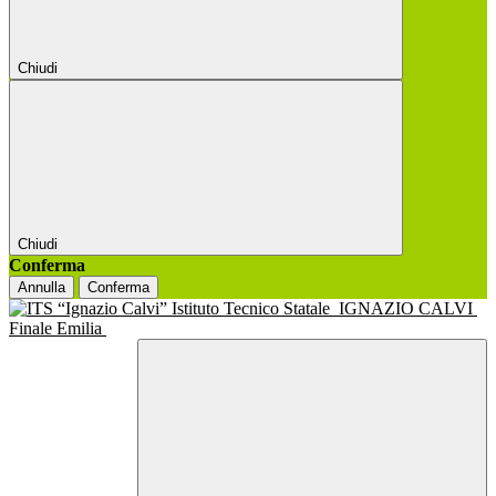
Chiudi
Chiudi
Conferma
Annulla
Conferma
Istituto Tecnico Statale
IGNAZIO CALVI
Finale Emilia