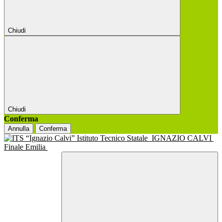
Chiudi
Chiudi
Conferma
Annulla
Conferma
Istituto Tecnico Statale
IGNAZIO CALVI
Finale Emilia