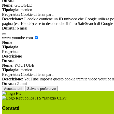
Durata
Nome:
GOOGLE
Tipologia:
tecnico
Proprieta:
Cookie di terze parti
Descrizione:
Il cookie contiene un ID univoco che Google utilizza per ri
pagina (es. 10 o 20) e se tu desideri che il filtro SafeSearch di Google 
Durata:
6 mesi
www.youtube.com
Nome
Tipologia
Proprieta
Descrizione
Durata
Nome:
YOUTUBE
Tipologia:
tecnico
Proprieta:
Cookie di terze parti
Descrizione:
YouTube imposta questo cookie tramite video youtube inco
Durata:
2 anni
Accetta tutti
Salva le preferenze
ITS “Ignazio Calvi”
Contatti