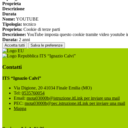
Proprieta
Descrizione
Durata
Nome:
YOUTUBE
Tipologia:
tecnico
Proprieta:
Cookie di terze parti
Descrizione:
YouTube imposta questo cookie tramite video youtube inco
Durata:
2 anni
Accetta tutti
Salva le preferenze
ITS “Ignazio Calvi”
Contatti
ITS “Ignazio Calvi”
Via Digione, 20 41034 Finale Emilia (MO)
Tel:
0535760054
Email:
mota03000b@istruzione.it
Link per inviare una mail
PEC:
mota03000b@pec.istruzione.it
Link per inviare una mail
Mappa