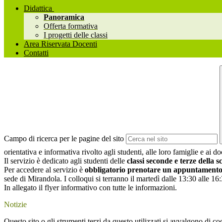
Didattica
Panoramica
Offerta formativa
I progetti delle classi
Area Riservata Docenti
Contatti
Campo di ricerca per le pagine del sito
orientativa e informativa rivolto agli studenti, alle loro famiglie e ai do
Il servizio è dedicato agli studenti delle
classi seconde e terze della 
Per accedere al servizio è
obbligatorio prenotare un appuntament
sede di Mirandola. I colloqui si terranno il martedì dalle 13:30 alle 16
In allegato il flyer informativo con tutte le informazioni.
Notizie
Questo sito o gli strumenti terzi da questo utilizzati si avvalgono di coo