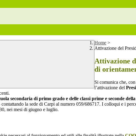
Home
>
Attivazione del Presid
Attivazione d
di orientame
Si comunica che, con 
l’attivazione del
Presi
centi.
scuola secondaria di primo grado e delle classi prime e seconde dell
o
contattando la sede di Carpi al numero 059/686717. I colloqui e i perco
:30, nei mesi di giugno e luglio.
kie necessari al funzionamento ed utili alle finalità illustrate nella
COO