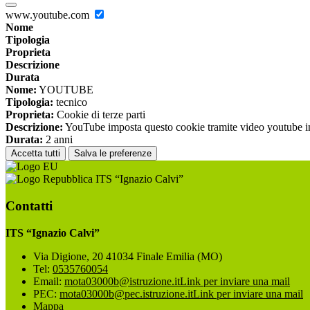
www.youtube.com
Nome
Tipologia
Proprieta
Descrizione
Durata
Nome:
YOUTUBE
Tipologia:
tecnico
Proprieta:
Cookie di terze parti
Descrizione:
YouTube imposta questo cookie tramite video youtube inco
Durata:
2 anni
Accetta tutti
Salva le preferenze
ITS “Ignazio Calvi”
Contatti
ITS “Ignazio Calvi”
Via Digione, 20 41034 Finale Emilia (MO)
Tel:
0535760054
Email:
mota03000b@istruzione.it
Link per inviare una mail
PEC:
mota03000b@pec.istruzione.it
Link per inviare una mail
Mappa