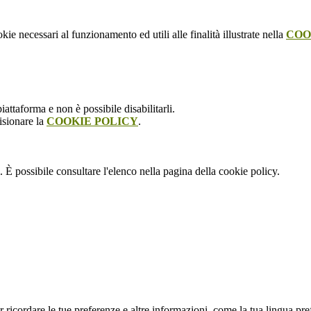
kie necessari al funzionamento ed utili alle finalità illustrate nella
COO
attaforma e non è possibile disabilitarli.
isionare la
COOKIE POLICY
.
 È possibile consultare l'elenco nella pagina della cookie policy.
cordare le tue preferenze e altre informazioni, come la tua lingua preferit