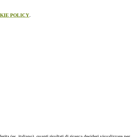
KIE POLICY
.
a (es. italiano), quanti risultati di ricerca desideri visualizzare per