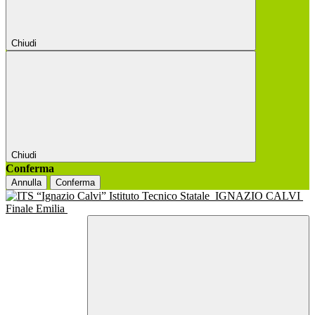
Chiudi
Chiudi
Conferma
Annulla
Conferma
Istituto Tecnico Statale
IGNAZIO CALVI
Finale Emilia