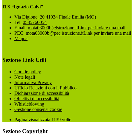
ITS “Ignazio Calvi”
Via Digione, 20 41034 Finale Emilia (MO)
Tel:
0535760054
Email:
mota03000b@istruzione.it
Link per inviare una mail
PEC:
mota03000b@pec.istruzione.it
Link per inviare una mail
Mappa
Sezione Link Utili
Cookie policy
Note legali
Informativa Privacy
Ufficio Relazioni con il Pubblico
Dichiarazione di accessibilità
Obiettivi di accessibilità
Whistleblowing
Gestione consensi cookie
Pagina visualizzata
1139
volte
Sezione Copyright