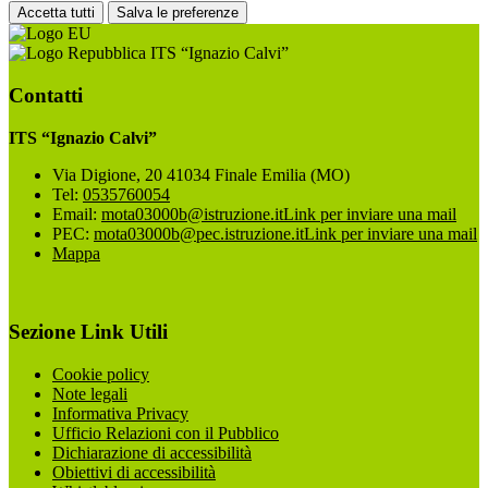
Accetta tutti
Salva le preferenze
ITS “Ignazio Calvi”
Contatti
ITS “Ignazio Calvi”
Via Digione, 20 41034 Finale Emilia (MO)
Tel:
0535760054
Email:
mota03000b@istruzione.it
Link per inviare una mail
PEC:
mota03000b@pec.istruzione.it
Link per inviare una mail
Mappa
Sezione Link Utili
Cookie policy
Note legali
Informativa Privacy
Ufficio Relazioni con il Pubblico
Dichiarazione di accessibilità
Obiettivi di accessibilità