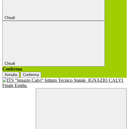
Chiudi
Chiudi
Conferma
Annulla
Conferma
Istituto Tecnico Statale
IGNAZIO CALVI
Finale Emilia