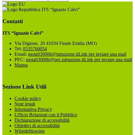
ITS “Ignazio Calvi”
Contatti
ITS “Ignazio Calvi”
Via Digione, 20 41034 Finale Emilia (MO)
Tel:
0535760054
Email:
mota03000b@istruzione.it
Link per inviare una mail
PEC:
mota03000b@pec.istruzione.it
Link per inviare una mail
Mappa
Sezione Link Utili
Cookie policy
Note legali
Informativa Privacy
Ufficio Relazioni con il Pubblico
Dichiarazione di accessibilità
Obiettivi di accessibilità
Whistleblowing