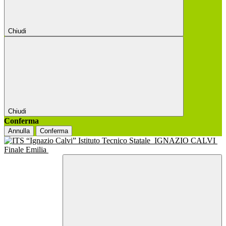
Chiudi
Chiudi
Conferma
Annulla
Conferma
Istituto Tecnico Statale
IGNAZIO CALVI
Finale Emilia