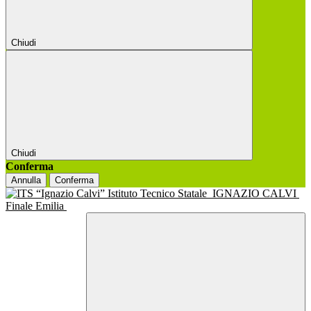
Chiudi
Chiudi
Conferma
Annulla
Conferma
Istituto Tecnico Statale
IGNAZIO CALVI
Finale Emilia