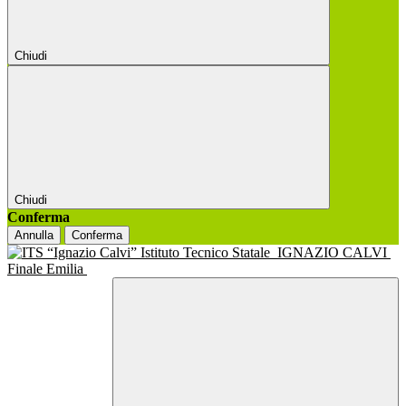
Chiudi
Chiudi
Conferma
Annulla
Conferma
Istituto Tecnico Statale
IGNAZIO CALVI
Finale Emilia