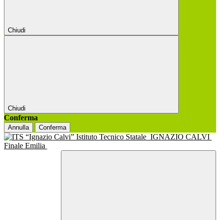
Chiudi
Chiudi
Conferma
Annulla
Conferma
Istituto Tecnico Statale
IGNAZIO CALVI
Finale Emilia