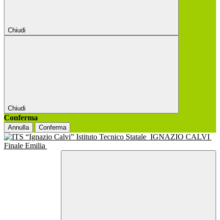
Chiudi
Chiudi
Conferma
Annulla
Conferma
Istituto Tecnico Statale
IGNAZIO CALVI
Finale Emilia