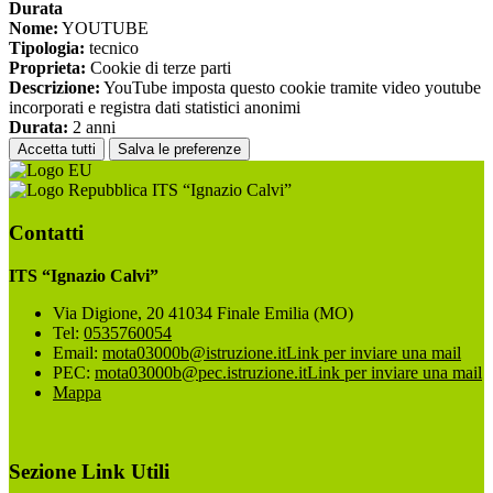
Durata
Nome:
YOUTUBE
Tipologia:
tecnico
Proprieta:
Cookie di terze parti
Descrizione:
YouTube imposta questo cookie tramite video youtube
incorporati e registra dati statistici anonimi
Durata:
2 anni
Accetta tutti
Salva le preferenze
ITS “Ignazio Calvi”
Contatti
ITS “Ignazio Calvi”
Via Digione, 20 41034 Finale Emilia (MO)
Tel:
0535760054
Email:
mota03000b@istruzione.it
Link per inviare una mail
PEC:
mota03000b@pec.istruzione.it
Link per inviare una mail
Mappa
Sezione Link Utili