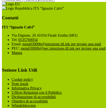
ITS “Ignazio Calvi”
Contatti
ITS “Ignazio Calvi”
Via Digione, 20 41034 Finale Emilia (MO)
Tel:
0535760054
Email:
mota03000b@istruzione.it
Link per inviare una mail
PEC:
mota03000b@pec.istruzione.it
Link per inviare una mail
Mappa
Sezione Link Utili
Cookie policy
Note legali
Informativa Privacy
Ufficio Relazioni con il Pubblico
Dichiarazione di accessibilità
Obiettivi di accessibilità
Whistleblowing