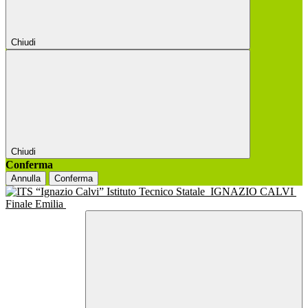
Chiudi
Chiudi
Conferma
Annulla
Conferma
Istituto Tecnico Statale
IGNAZIO CALVI
Finale Emilia