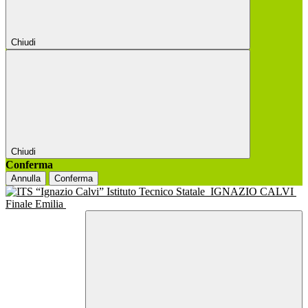
Chiudi
Chiudi
Conferma
Annulla
Conferma
Istituto Tecnico Statale
IGNAZIO CALVI
Finale Emilia