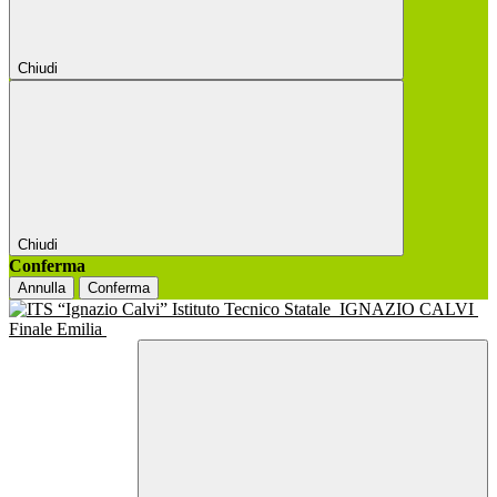
Chiudi
Chiudi
Conferma
Annulla
Conferma
Istituto Tecnico Statale
IGNAZIO CALVI
Finale Emilia