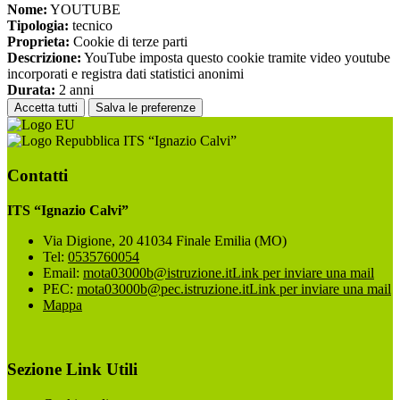
Nome:
YOUTUBE
Tipologia:
tecnico
Proprieta:
Cookie di terze parti
Descrizione:
YouTube imposta questo cookie tramite video youtube
incorporati e registra dati statistici anonimi
Durata:
2 anni
Accetta tutti
Salva le preferenze
ITS “Ignazio Calvi”
Contatti
ITS “Ignazio Calvi”
Via Digione, 20 41034 Finale Emilia (MO)
Tel:
0535760054
Email:
mota03000b@istruzione.it
Link per inviare una mail
PEC:
mota03000b@pec.istruzione.it
Link per inviare una mail
Mappa
Sezione Link Utili