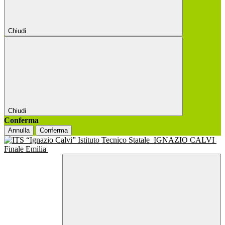
Chiudi
Chiudi
Conferma
Annulla
Conferma
Istituto Tecnico Statale
IGNAZIO CALVI
Finale Emilia