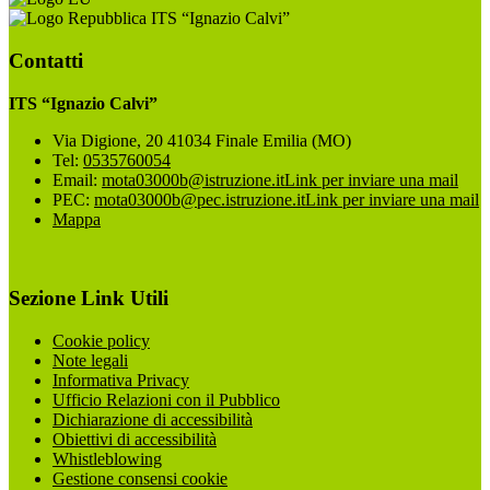
ITS “Ignazio Calvi”
Contatti
ITS “Ignazio Calvi”
Via Digione, 20 41034 Finale Emilia (MO)
Tel:
0535760054
Email:
mota03000b@istruzione.it
Link per inviare una mail
PEC:
mota03000b@pec.istruzione.it
Link per inviare una mail
Mappa
Sezione Link Utili
Cookie policy
Note legali
Informativa Privacy
Ufficio Relazioni con il Pubblico
Dichiarazione di accessibilità
Obiettivi di accessibilità
Whistleblowing
Gestione consensi cookie