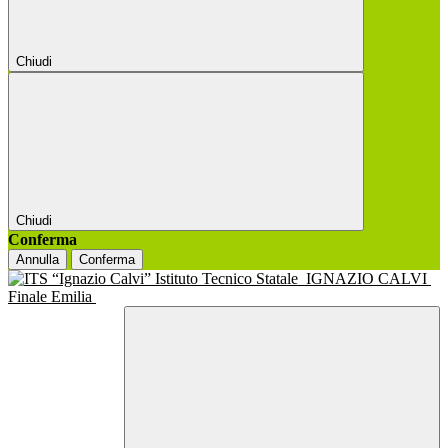
Chiudi
Chiudi
Conferma
Annulla
Conferma
Istituto Tecnico Statale
IGNAZIO CALVI
Finale Emilia