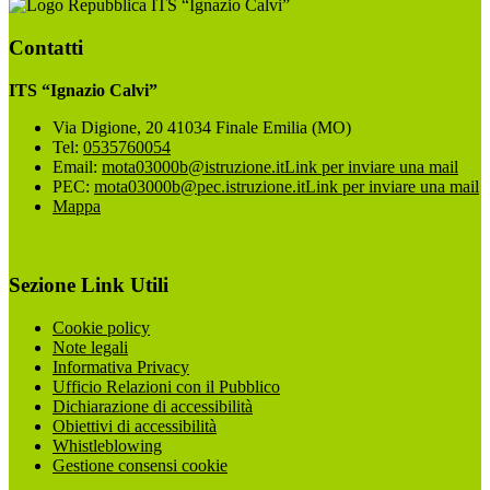
ITS “Ignazio Calvi”
Contatti
ITS “Ignazio Calvi”
Via Digione, 20 41034 Finale Emilia (MO)
Tel:
0535760054
Email:
mota03000b@istruzione.it
Link per inviare una mail
PEC:
mota03000b@pec.istruzione.it
Link per inviare una mail
Mappa
Sezione Link Utili
Cookie policy
Note legali
Informativa Privacy
Ufficio Relazioni con il Pubblico
Dichiarazione di accessibilità
Obiettivi di accessibilità
Whistleblowing
Gestione consensi cookie