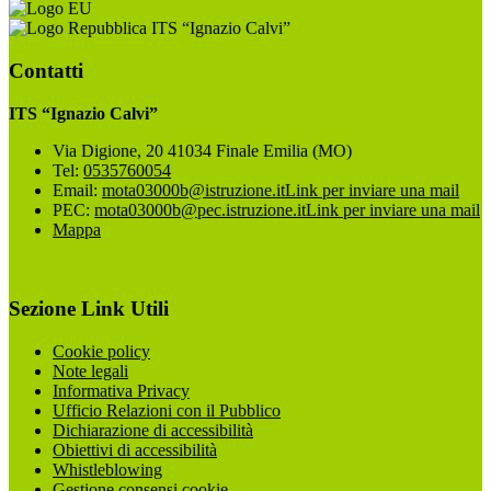
ITS “Ignazio Calvi”
Contatti
ITS “Ignazio Calvi”
Via Digione, 20 41034 Finale Emilia (MO)
Tel:
0535760054
Email:
mota03000b@istruzione.it
Link per inviare una mail
PEC:
mota03000b@pec.istruzione.it
Link per inviare una mail
Mappa
Sezione Link Utili
Cookie policy
Note legali
Informativa Privacy
Ufficio Relazioni con il Pubblico
Dichiarazione di accessibilità
Obiettivi di accessibilità
Whistleblowing
Gestione consensi cookie