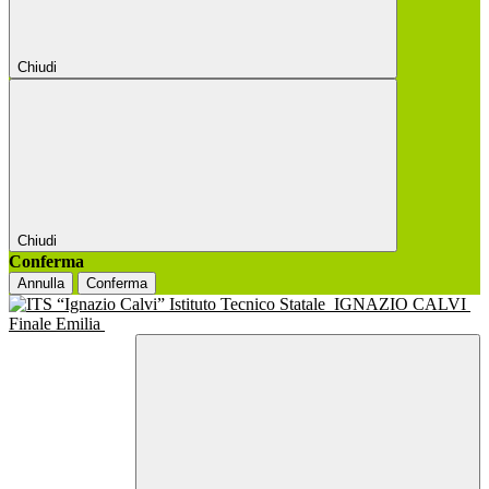
Chiudi
Chiudi
Conferma
Annulla
Conferma
Istituto Tecnico Statale
IGNAZIO CALVI
Finale Emilia