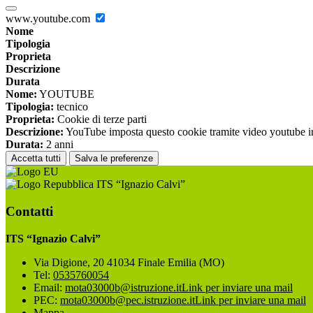
www.youtube.com
Nome
Tipologia
Proprieta
Descrizione
Durata
Nome:
YOUTUBE
Tipologia:
tecnico
Proprieta:
Cookie di terze parti
Descrizione:
YouTube imposta questo cookie tramite video youtube inco
Durata:
2 anni
Accetta tutti
Salva le preferenze
ITS “Ignazio Calvi”
Contatti
ITS “Ignazio Calvi”
Via Digione, 20 41034 Finale Emilia (MO)
Tel:
0535760054
Email:
mota03000b@istruzione.it
Link per inviare una mail
PEC:
mota03000b@pec.istruzione.it
Link per inviare una mail
Mappa