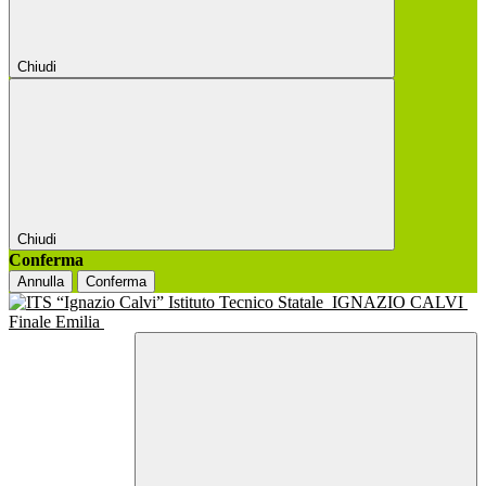
Chiudi
Chiudi
Conferma
Annulla
Conferma
Istituto Tecnico Statale
IGNAZIO CALVI
Finale Emilia