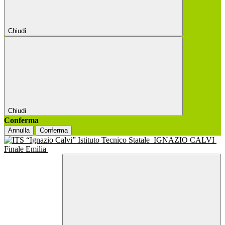
Chiudi
Chiudi
Conferma
Annulla
Conferma
Istituto Tecnico Statale
IGNAZIO CALVI
Finale Emilia