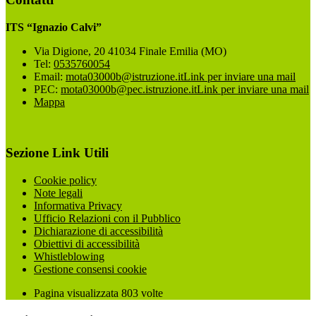
ITS “Ignazio Calvi”
Via Digione, 20 41034 Finale Emilia (MO)
Tel:
0535760054
Email:
mota03000b@istruzione.it
Link per inviare una mail
PEC:
mota03000b@pec.istruzione.it
Link per inviare una mail
Mappa
Sezione Link Utili
Cookie policy
Note legali
Informativa Privacy
Ufficio Relazioni con il Pubblico
Dichiarazione di accessibilità
Obiettivi di accessibilità
Whistleblowing
Gestione consensi cookie
Pagina visualizzata
803
volte