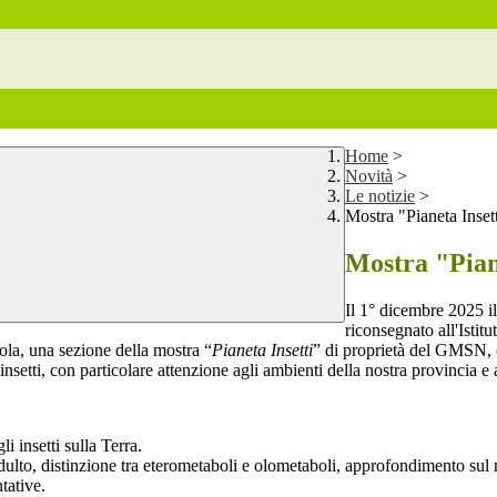
Home
>
Novità
>
Le notizie
>
Mostra "Pianeta Inset
Mostra "Pian
Il 1° dicembre 2025 il
riconsegnato all'Istit
cuola, una sezione della mostra “
Pianeta Insetti
” di proprietà del GMSN, c
 insetti, con particolare attenzione agli ambienti della nostra provincia e 
li insetti sulla Terra.
adulto, distinzione tra eterometaboli e olometaboli, approfondimento sul
tative.