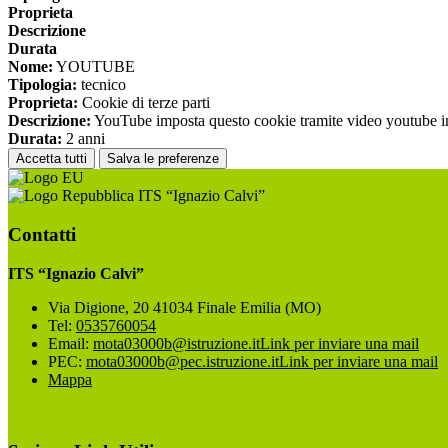
Proprieta
Descrizione
Durata
Nome:
YOUTUBE
Tipologia:
tecnico
Proprieta:
Cookie di terze parti
Descrizione:
YouTube imposta questo cookie tramite video youtube inco
Durata:
2 anni
Accetta tutti
Salva le preferenze
ITS “Ignazio Calvi”
Contatti
ITS “Ignazio Calvi”
Via Digione, 20 41034 Finale Emilia (MO)
Tel:
0535760054
Email:
mota03000b@istruzione.it
Link per inviare una mail
PEC:
mota03000b@pec.istruzione.it
Link per inviare una mail
Mappa