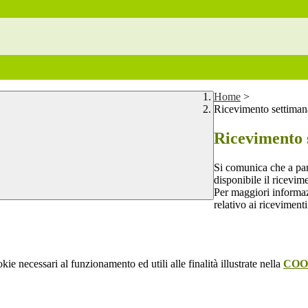
Home
>
Ricevimento settimana
Ricevimento s
Si comunica che a par
disponibile il ricevim
Per maggiori informazi
relativo ai riceviment
kie necessari al funzionamento ed utili alle finalità illustrate nella
COO