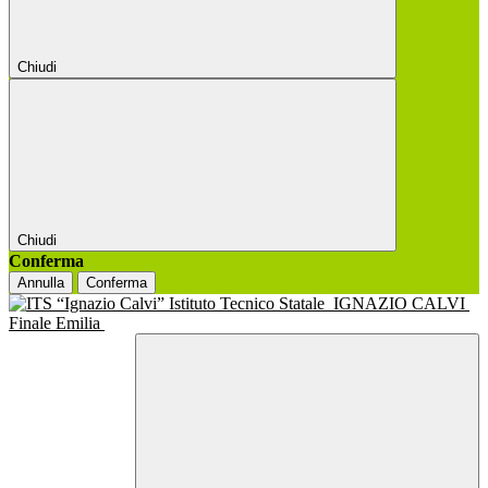
Chiudi
Chiudi
Conferma
Annulla
Conferma
Istituto Tecnico Statale
IGNAZIO CALVI
Finale Emilia