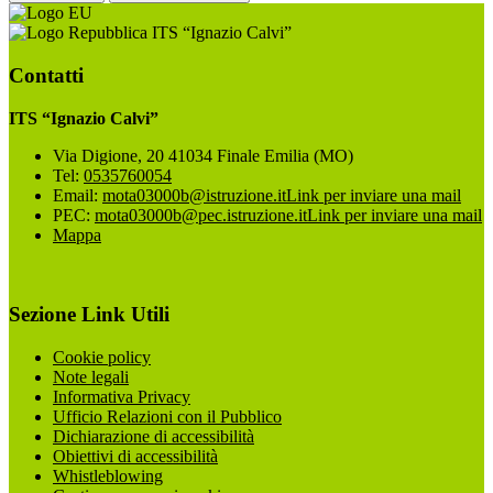
ITS “Ignazio Calvi”
Contatti
ITS “Ignazio Calvi”
Via Digione, 20 41034 Finale Emilia (MO)
Tel:
0535760054
Email:
mota03000b@istruzione.it
Link per inviare una mail
PEC:
mota03000b@pec.istruzione.it
Link per inviare una mail
Mappa
Sezione Link Utili
Cookie policy
Note legali
Informativa Privacy
Ufficio Relazioni con il Pubblico
Dichiarazione di accessibilità
Obiettivi di accessibilità
Whistleblowing