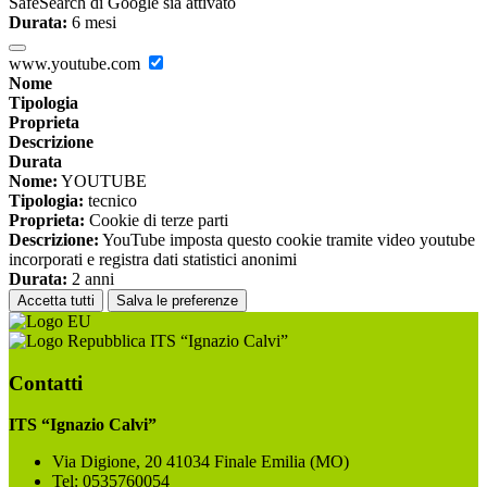
SafeSearch di Google sia attivato
Durata:
6 mesi
www.youtube.com
Nome
Tipologia
Proprieta
Descrizione
Durata
Nome:
YOUTUBE
Tipologia:
tecnico
Proprieta:
Cookie di terze parti
Descrizione:
YouTube imposta questo cookie tramite video youtube
incorporati e registra dati statistici anonimi
Durata:
2 anni
Accetta tutti
Salva le preferenze
ITS “Ignazio Calvi”
Contatti
ITS “Ignazio Calvi”
Via Digione, 20 41034 Finale Emilia (MO)
Tel:
0535760054