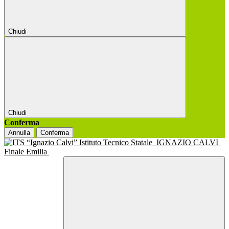
Chiudi
Chiudi
Conferma
Annulla
Conferma
Istituto Tecnico Statale
IGNAZIO CALVI
Finale Emilia