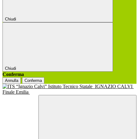
Chiudi
Chiudi
Conferma
Annulla
Conferma
Istituto Tecnico Statale
IGNAZIO CALVI
Finale Emilia