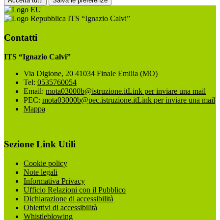
Accetta tutti
Salva le preferenze
ITS “Ignazio Calvi”
Contatti
ITS “Ignazio Calvi”
Via Digione, 20 41034 Finale Emilia (MO)
Tel:
0535760054
Email:
mota03000b@istruzione.it
Link per inviare una mail
PEC:
mota03000b@pec.istruzione.it
Link per inviare una mail
Mappa
Sezione Link Utili
Cookie policy
Note legali
Informativa Privacy
Ufficio Relazioni con il Pubblico
Dichiarazione di accessibilità
Obiettivi di accessibilità
Whistleblowing