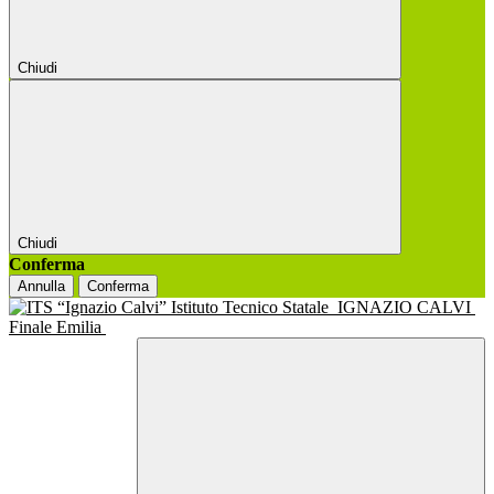
Chiudi
Chiudi
Conferma
Annulla
Conferma
Istituto Tecnico Statale
IGNAZIO CALVI
Finale Emilia