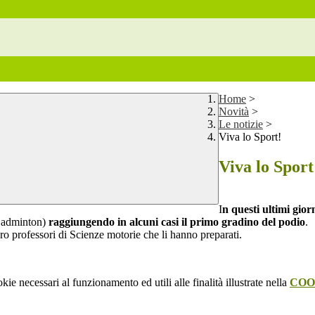
Home
>
Novità
>
Le notizie
>
Viva lo Sport!
Viva lo Sport
I
n questi ultimi giorn
 Badminton)
raggiungendo in alcuni casi il primo gradino del podio
.
oro professori di Scienze motorie che li hanno preparati.
kie necessari al funzionamento ed utili alle finalità illustrate nella
COO