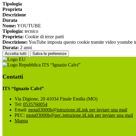
Tipologia
Proprieta
Descrizione
Durata
Nome:
YOUTUBE
Tipologia:
tecnico
Proprieta:
Cookie di terze parti
Descrizione:
YouTube imposta questo cookie tramite video youtube inco
Durata:
2 anni
Accetta tutti
Salva le preferenze
ITS “Ignazio Calvi”
Contatti
ITS “Ignazio Calvi”
Via Digione, 20 41034 Finale Emilia (MO)
Tel:
0535760054
Email:
mota03000b@istruzione.it
Link per inviare una mail
PEC:
mota03000b@pec.istruzione.it
Link per inviare una mail
Mappa