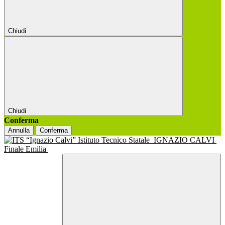
Chiudi
Chiudi
Conferma
Annulla
Conferma
Istituto Tecnico Statale
IGNAZIO CALVI
Finale Emilia