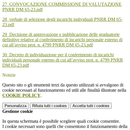
27_CONVOCAZIONE COMMISSIONE DI VALUTAZIONE
PNRR DM 65-23.pdf
28_verbale di selezione degli incarichi individuali PNRR DM 65-
23.pdf
29_Decisione di approvazione e pubblicazione delle graduatorie
definitive relative al conferimento di incarichi personale esterno di
cui all’avviso prot. n. 4799 PNRR DM 65-23.pdf
30_Decreto di individuazione per il conferimento di incarichi
individuali personale esterno di cui all’avviso prot. n. 4799 PNRR
DM 65-23.pdf
Notizie
Questo sito o gli strumenti terzi da questo utilizzati si avvalgono di
cookie necessari al funzionamento ed utili alle finalità illustrate nella
COOKIE POLICY
.
Personalizza
Rifiuta tutti
i cookies
Accetta tutti
i cookies
Gestione cookie
In questa schermata è possibile scegliere quali cookie consentire.
I cookie necessari sono quelli che consentono il funzionamento della