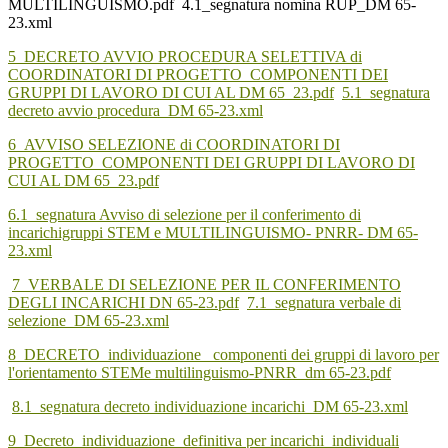
MULTILINGUISMO.pdf 4.1_segnatura nomina RUP_DM 65-
23.xml
5_DECRETO AVVIO PROCEDURA SELETTIVA di
COORDINATORI DI PROGETTO_COMPONENTI DEI
GRUPPI DI LAVORO DI CUI AL DM 65_23.pdf
5.1_segnatura
decreto avvio procedura_DM 65-23.xml
6_AVVISO SELEZIONE di COORDINATORI DI
PROGETTO_COMPONENTI DEI GRUPPI DI LAVORO DI
CUI AL DM 65_23.pdf
6.1_segnatura Avviso di selezione per il conferimento di
incarichigruppi STEM e MULTILINGUISMO- PNRR- DM 65-
23.xml
7_VERBALE DI SELEZIONE PER IL CONFERIMENTO
DEGLI INCARICHI DN 65-23.pdf
7.1_segnatura verbale di
selezione_DM 65-23.xml
8_DECRETO_individuazione_ componenti dei gruppi di lavoro per
l'orientamento STEMe multilinguismo-PNRR_dm 65-23.pdf
8.1_segnatura decreto individuazione incarichi_DM 65-23.xml
9_Decreto_individuazione_definitiva per incarichi_individuali