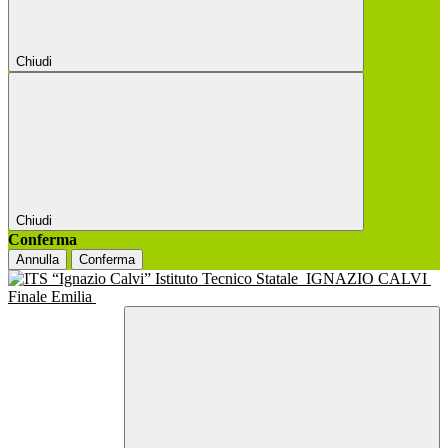
Chiudi
Chiudi
Conferma
Annulla
Conferma
Istituto Tecnico Statale
IGNAZIO CALVI
Finale Emilia