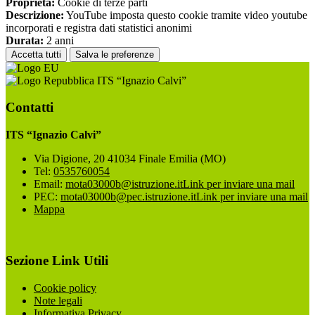
Proprieta:
Cookie di terze parti
Descrizione:
YouTube imposta questo cookie tramite video youtube
incorporati e registra dati statistici anonimi
Durata:
2 anni
Accetta tutti
Salva le preferenze
ITS “Ignazio Calvi”
Contatti
ITS “Ignazio Calvi”
Via Digione, 20 41034 Finale Emilia (MO)
Tel:
0535760054
Email:
mota03000b@istruzione.it
Link per inviare una mail
PEC:
mota03000b@pec.istruzione.it
Link per inviare una mail
Mappa
Sezione Link Utili
Cookie policy
Note legali
Informativa Privacy