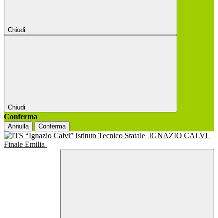
Chiudi
Chiudi
Conferma
Annulla
Conferma
Istituto Tecnico Statale
IGNAZIO CALVI
Finale Emilia