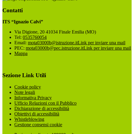
Contatti
ITS “Ignazio Calvi”
Via Digione, 20 41034 Finale Emilia (MO)
Tel:
0535760054
Email:
mota03000b@istruzione.it
Link per inviare una mail
PEC:
mota03000b@pec.istruzione.it
Link per inviare una mail
Mappa
Sezione Link Utili
Cookie policy
Note legali
Informativa Privacy
Ufficio Relazioni con il Pubblico
Dichiarazione di accessibilità
Obiettivi di accessibilità
Whistleblowing
Gestione consensi cookie