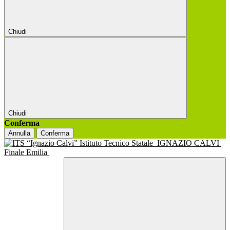
Chiudi
Chiudi
Conferma
Annulla
Conferma
Istituto Tecnico Statale
IGNAZIO CALVI
Finale Emilia