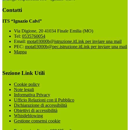
Contatti
ITS “Ignazio Calvi”
Via Digione, 20 41034 Finale Emilia (MO)
Tel:
0535760054
Email:
mota03000b@istruzione.it
Link per inviare una mail
PEC:
mota03000b@pec.istruzione.it
Link per inviare una mail
Mappa
Sezione Link Utili
Cookie policy
Note legali
Informativa Privacy
Ufficio Relazioni con il Pubblico
Dichiarazione di accessibilità
Obiettivi di accessibilità
Whistleblowing
Gestione consensi cookie