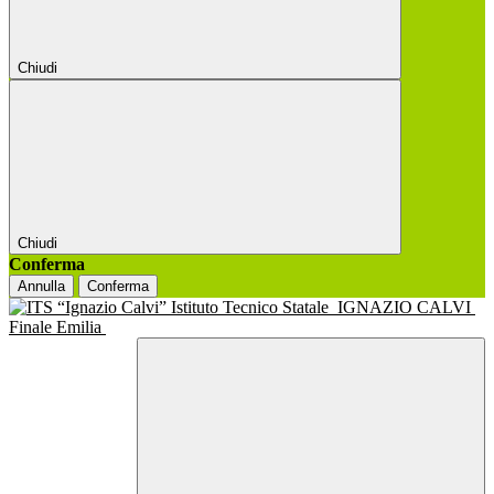
Chiudi
Chiudi
Conferma
Annulla
Conferma
Istituto Tecnico Statale
IGNAZIO CALVI
Finale Emilia